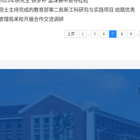
2023年研究生“研梦杯”篮球赛中勇夺桂冠
院士主持完成的教育部第二批新工科研究与实践项目 结题优秀
管理局来校开展合作交流调研
...
...
上页
1
5
6
7
8
9
师资队伍
科学研究
人才培养
教师简介
科研概况
本科生教育