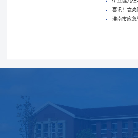
矿业健儿在
喜讯！袁亮
淮南市应急
学院概况
党群工作
学科建设
学院简介
党建动态
高峰学科