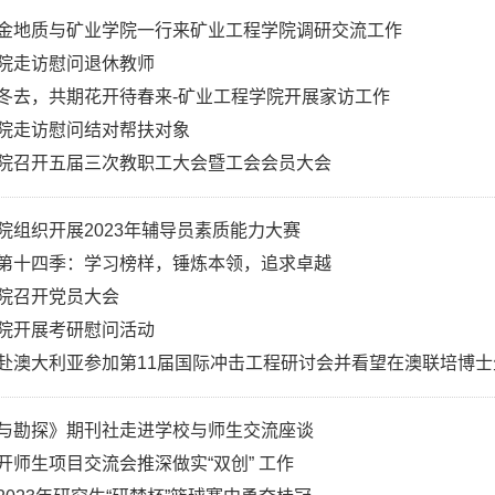
金地质与矿业学院一行来矿业工程学院调研交流工作
院走访慰问退休教师
冬去，共期花开待春来-矿业工程学院开展家访工作
院走访慰问结对帮扶对象
院召开五届三次教职工大会暨工会会员大会
院组织开展2023年辅导员素质能力大赛
第十四季：学习榜样，锤炼本领，追求卓越
院召开党员大会
院开展考研慰问活动
赴澳大利亚参加第11届国际冲击工程研讨会并看望在澳联培博士
与勘探》期刊社走进学校与师生交流座谈
开师生项目交流会推深做实“双创” 工作