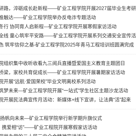
研路，淬砺成长赴新程——矿业工程学院开展2027届毕业生考
准触达——矿业工程学院举办反电诈专题活动
冬行 协同育人启新程—矿业工程学院开展寒假家访活动
全线 童心筑牢平安路——矿业工程学院开展系列交通安全宣传
色 筑牢信仰之基-矿业工程学院2025年青马工程培训班圆满完成
院组织集中收听收看九三阅兵直播暨爱国主义教育主题团日
桥梁，家校共育促成长——矿业工程学院开展暑期家访活动
院开展“远航·爱国荣校”毕业文明离校系列活动
筑梦未来—矿业工程学院开展“一站式”学生社区主题沙龙活动
院开展民法典宣传月活动：新媒体+线下宣讲，让法典“活”起来
 扬帆向未来—矿业工程学院举行新学期升旗仪式
暖，携爱相“访”——矿业工程院开展寒假家访活动