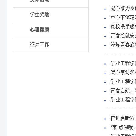
凝心聚力逐
学生奖助
重心下沉精
家校携手暖
心理健康
青春绘就安
征兵工作
淬炼青春底
矿业工程学
暖心家访筑
矿业工程学
青春启航，
矿业工程学
奋进启新程
“家”点温