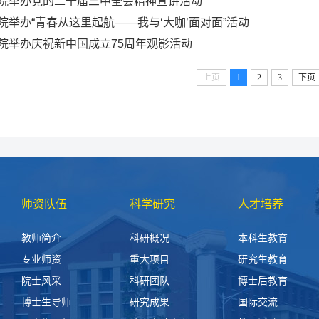
院举办党的二十届三中全会精神宣讲活动
院举办“青春从这里起航——我与‘大咖’面对面”活动
院举办庆祝新中国成立75周年观影活动
上页
1
2
3
下页
师资队伍
科学研究
人才培养
教师简介
科研概况
本科生教育
专业师资
重大项目
研究生教育
院士风采
科研团队
博士后教育
博士生导师
研究成果
国际交流