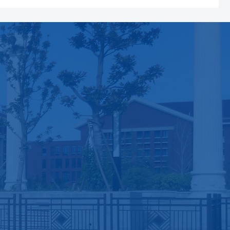
团学工作
校友工作
思想引领
校友名录
科技创新
校友活动
志愿服务
青春岁月
文体活动
校友风采
学生奖助
招生就业
综合实验中
心
心理健康
专业介绍
实验仪器
征兵工作