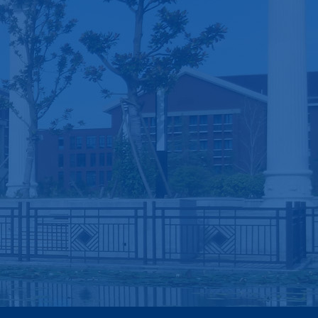
团学工作
校友工作
思想引领
校友名录
科技创新
校友活动
志愿服务
青春岁月
文体活动
校友风采
学生奖助
招生就业
综合实验中
心
心理健康
专业介绍
实验仪器
征兵工作
本科招生
实验室预约
硕士招生
虚拟仿真
博士招生
管理制度