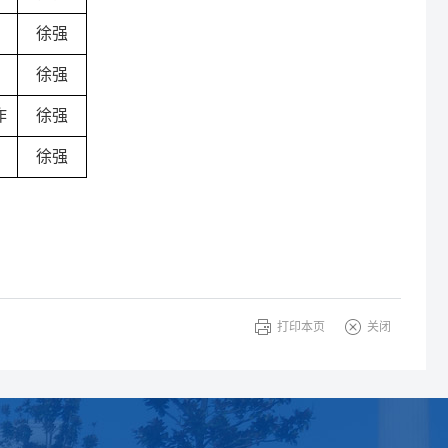
徐强
徐强
作
徐强
徐强
打印本页
关闭