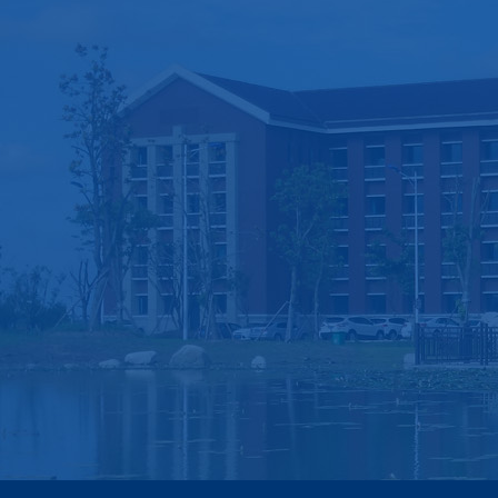
学院概况
党群工作
学科建设
学院简介
党建动态
高峰学科
现任领导
样板支部
学位授权点
机构设置
学习资料
学科平台
历史沿革
相关制度
学术活动
荣誉之墙
工会工作