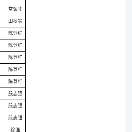
常聚才
田秋实
陈登红
陈登红
陈登红
陈登红
陈登红
殷志强
殷志强
殷志强
徐强